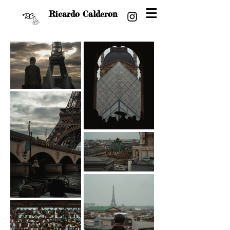
Ricardo Calderon
Rickxcalde
Visual Stories