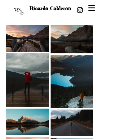
Ricardo Calderon
Rickxcalde
Visual Stories